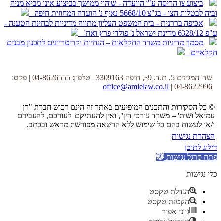
ביצוע צו הריסה ע"י הוועדה - שיהוי ממושך בביצוע אינו מביא מניה
וביה לבטלות הצו - בג"צ 5668/10 נאיף נ' הועדה המחוזית חיפה
אכיפה בררנית - בית המשפט העליון מתווה מדיניות לבחינת הטענה -
ע"פ 6328/12 מדינת ישראל נ' פולדי פרץ ואח'
מסמך מדיניות משרד החקלאות – הנחיות וקריטריונים לתכנון מבנים
חקלאיים
שד' המגינים 5, ת.ד. 39, חיפה 3309163 | טלפון: 04-8626555 | פקס:
office@amielaw.co.il
04-8622996 |
© כל הסקירות והתכנים המופיעים באתר זה הינם רכוש חברת "רן
עמיאל ושות' – משרד עורכי דין", ואין להעתיקם, לעורכם, להעבירם
ו/או לעשות בהם כל שימוש ללא הרשאה מפורשת מראש ובכתב.
הצהרת נגישות
דילוג לתוכן
פתח סרגל נגישות
כלי נגישות
הגדלת טקסט
הקטנת טקסט
גווני אפור