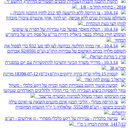
תקנות התכנון והבניה (עבודות ומבנים הפטורים מהיתר), התשע"ד -
2014 - בתוקף החל מ - 1/8
10.6.14 - צו הריסה ללא הרשעה לפי 212 לחוק התכנון והבניה –
משחלפו עשרות שנים ללא אכיפה, יש לתור אחר אינטרס ציבורי מובהק
למתן הצו בעת הנוכחית
10.4.14 - הטלת מאסר בפועל בגין עבירות של הפרת צו שיפוטי
ושימוש חורג בנחלה בכפר ביאליק דחיית בר"ע על פסק דינו של ביהמ"ש
המחוזי
10.4.14 - אין במתן החלטה בבקשה לצו לפי סע' 932 כדי לפסול את
השופט מלדון בכתב האישום על עבירות התו"ב (ע"פ 92/0591 אברהם
פריג נ' מדינת ישראל)
10.3.14 - מדריך משרד הבינוי והשיכון להתקשרות עם יזם במסגרת
תמ"א 38
קנסות 15 מליון ש"ח בתיק ירקונים (ת"פ (כ"ס) 18398-07-12 מדינת
ישראל נ' עמוס לוזון ואח'
קביעת שיעור הקנס בעבירות תכנון ובנייה על רקע כלכלי - משקל
נמוך להפסקת ביצוע העבירה תוך כדי ההליך ולהליכים האזרחיים שננקטו
בגין השימוש; העדר משקל לנסיונות הכשרה בדיעבד
צו הריסה מנהלי - הליכי תכנון אינם מונעים הוצאת צו ואינם עילה
לעיכוב ביצועו - רע"פ 5552/09, שלאלדה נ' יו"ר הוועדה המקומית
ירושלים
ענישה כלכלית - עבירות על רקע כלכלי-מסחרי - גן אירועים - רע"פ
1417/12, אחוזת הברון נ' מ"י