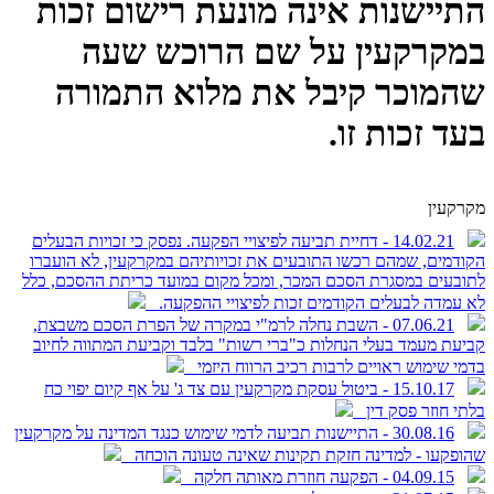
התיישנות אינה מונעת רישום זכות
במקרקעין על שם הרוכש שעה
שהמוכר קיבל את מלוא התמורה
בעד זכות זו.
מקרקעין
14.02.21 - דחיית תביעה לפיצויי הפקעה. נפסק כי זכויות הבעלים
הקודמים, שמהם רכשו התובעים את זכויותיהם במקרקעין, לא הועברו
לתובעים במסגרת הסכם המכר, ומכל מקום במועד כריתת ההסכם, כלל
לא עמדה לבעלים הקודמים זכות לפיצויי ההפקעה.
07.06.21 - השבת נחלה לרמ"י במקרה של הפרת הסכם משבצת,
קביעת מעמד בעלי הנחלות כ"ברי רשות" בלבד וקביעת המתווה לחיוב
בדמי שימוש ראויים לרבות רכיב הרווח היזמי
15.10.17 - ביטול עסקת מקרקעין עם צד ג' על אף קיום יפוי כח
בלתי חוזר פסק דין
30.08.16 - התיישנות תביעה לדמי שימוש כנגד המדינה על מקרקעין
שהופקעו - למדינה חזקת תקינות שאינה טעונה הוכחה
04.09.15 - הפקעה חוזרת מאותה חלקה