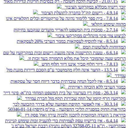
21.07.15 - קביעת הלכה חשובה - רק בנסיבות חריגות ונדירות מאוד
יוכר רישיון מכללא במקרקעי הציבור
4.9.14 - רישום קק"ל כחברה לתועלת הציבור
7.8.14 - בית ספר ללימוד נהיגה על טרקטורים וכלים חקלאיים אינו
מהווה שימוש חקלאי
2.7.14 - סמכות בית המשפט להאריך מועדים שנקבעו בחיקוק
לביצוע צווי פינוי מינהליים ממקרקעי ציבור
8.5.14 - אין להוסיף לעסקאות במגזר הערבי 20% לעסקאות
המדווחות לשלטונות המס
6.6.14 - טענת התיישנות אינה מונעת רישום זכות במקרקעין על שם
הרוכש שעה שהמוכר קיבל את מלוא התמורה בעד זכות זו.
7.8.13 - דיור חלוף סביר איננו דיור חלוף חדש
13.5.14 - החצר אינה חלק מהמושכר ע"פ הסכם דיירות מוגנת מול
עמידר
8.5.14 - אין לקבל הנחה עובדתית בדבר דיווח חסר של עסקאות
במגזר הערבי ללא הוכחה ראייתית
26.3.14 - פסק דין בערעור של בית המשפט המחוזי בת"א- פינוי דייר
מקרקעין חרף קיומו של חוזה שכירות תקף מול חברת עמידר
30.3.14 - אין לאפשר תקיפת הפקעה שלא בדרך הקבועה לכך
בהוראות החוק במסגרת הליכי ההפקעה - עת"מ (חיפה) 50346-01-14
בויראת נ' הועדה המקומית לתכנון ולבניה עירון ואח' פסק דין
6.4.14 - אין ברישיון עסק לצמיתות כדי להעניק זכות שימוש קניינית
במקרקעין - ת"א 32768-05-11 (שלום נתניה) רכבת ישראל בע"מ נ'