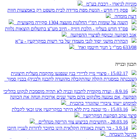
מוניות לניאדו - רכבת בע"מ
פסק דין חדש - הגשת מפת מדידה לבית משפט רק באמצעות חוות
דעת מומחה
השגה על שומות רמ"י החלטת מועצה 1304 סקירה מקצועית
פס"ד חדש בעליון - הלכת דוויק - חיוב מע"צ בתשלום הוצאות נלוות
אגב הפקעה ובנוסף לפיצויי ההפקעה
הבהרת מושגי יסוד לגבי מעמדו של בר רשות במקרקעין - ע"א
633/08 ממ"י נ' חנוך חיטמן ואח'
תכנון ובנייה
15.02.17 - פיצויי נזיין לדיירי בנין שנפגעו מהקמת מעלית חיצונית
(שנבנתה במסגרת הקלה שהתקבלה מהועדה לתכנון ולבניה) בבנין סמוך
8.9.16 - ועדה מקומית לתכנון ובניה לא תהיה מוסמכת לנקוט בהליכי
הפקעה, אם נמנעה מלנקוט בהם משך שנים ארוכות וזנחה את הכוונה
למימוש ייעוד ציבורי שהוגדר בתכנית
15.03.16 - מי שבנה בית ללא היתר במקרקעין אינו זכאי לקבלת
פיצוי עקב הפקעת המקרקעין
28.03.16 - החשיבות בביצוע צווי הריסה מנהליים
3.9.14 - בר רשות באגודה חקלאית הינו כחוכר לדורות לעניין חיובו
בהיטל השבחה