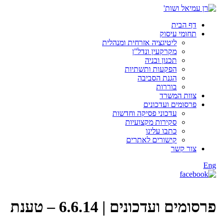
דף הבית
תחומי עיסוק
ליטיגציה אזרחית ומנהלית
מקרקעין ונדל"ן
תכנון ובניה
הפקעות ותשתיות
הגנת הסביבה
בוררות
צוות המשרד
פרסומים ועדכונים
עדכוני פסיקה וחדשות
סקירות מקצועיות
כתבו עלינו
קישורים לאתרים
צור קשר
Eng
פרסומים ועדכונים |
6.6.14 – טענת