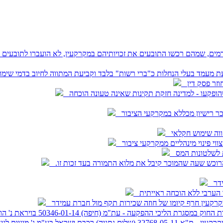
בעלים הקודמים, שמהם רכשו התובעים את זכויותיהם במקרקעין, לא הועברו לת