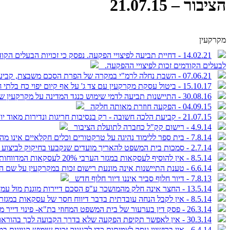
הציבור – 21.07.15
מקרקעין
14.02.21 - דחיית תביעה לפיצויי הפקעה. נפסק כי זכויות ה
לבעלים הקודמים זכות לפיצויי ההפקעה.
07.06.21 - השבת נחלה לרמ"י במקרה של הפרת הסכם משבצת, קביעת מעמד בעלי הנחלות כ"ברי רשות" בלבד וקביעת המתווה לחיוב בדמי שימוש ראויים לרבות רכיב הרווח היזמי
15.10.17 - ביטול עסקת מקרקעין עם צד ג' על אף קיום יפוי כח בלתי חוזר פסק דין
30.08.16 - התיישנות תביעה לדמי שימוש כנגד המדינה על מקרקעין שהופקעו - למדינה חזקת תקינות שאינה טעונה הוכחה
04.09.15 - הפקעה חוזרת מאותה חלקה
21.07.15 - קביעת הלכה חשובה - רק בנסיבות חריגות ונדירות מאוד יוכר רישיון מכללא במקרקעי הציבור
4.9.14 - רישום קק"ל כחברה לתועלת הציבור
7.8.14 - בית ספר ללימוד נהיגה על טרקטורים וכלים חקלאיים אינו מהווה שימוש חקלאי
2.7.14 - סמכות בית המשפט להאריך מועדים שנקבעו בחיקוק לביצוע צווי פינוי מינהליים ממקרקעי ציבור
8.5.14 - אין להוסיף לעסקאות במגזר הערבי 20% לעסקאות המדווחות לשלטונות המס
6.6.14 - טענת התיישנות אינה מונעת רישום זכות במקרקעין על שם הרוכש שעה שהמוכר קיבל את מלוא התמורה בעד זכות זו.
7.8.13 - דיור חלוף סביר איננו דיור חלוף חדש
13.5.14 - החצר אינה חלק מהמושכר ע"פ הסכם דיירות מוגנת מול עמידר
8.5.14 - אין לקבל הנחה עובדתית בדבר דיווח חסר של עסקאות במגזר הערבי ללא הוכחה ראייתית
26.3.14 - פסק דין בערעור של בית המשפט המחוזי בת"א- פינוי דייר מקרקעין חרף קיומו של חוזה שכירות תקף מול חברת עמידר
30.3.14 - אין לאפשר תקיפת הפקעה שלא בדרך הקבועה לכך בהוראות החוק במסגרת הליכי ההפקעה - עת"מ (חיפה) 50346-01-14 בויראת נ' הועדה המקומית לתכנון ולבניה עירון ואח' פסק דין
6.4.14 - אין ברישיון עסק לצמיתות כדי להעניק זכות שימוש קניינית במקרקעין - ת"א 32768-05-11 (שלום נתניה) רכבת ישראל בע"מ נ' מוניות לניאדו - רכבת בע"מ