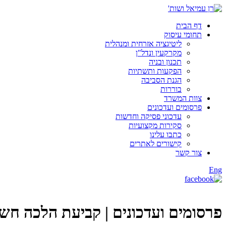
דף הבית
תחומי עיסוק
ליטיגציה אזרחית ומנהלית
מקרקעין ונדל"ן
תכנון ובניה
הפקעות ותשתיות
הגנת הסביבה
בוררות
צוות המשרד
פרסומים ועדכונים
עדכוני פסיקה וחדשות
סקירות מקצועיות
כתבו עלינו
קישורים לאתרים
צור קשר
Eng
פרסומים ועדכונים |
קביעת הלכה חשוב