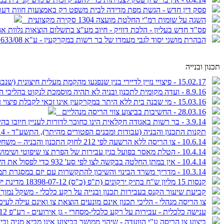
פסק דין חדש - הגשת מפת מדידה לבית משפט רק באמצעות חוות ד
השגה על שומות רמ"י החלטת מועצה 1304 סקירה מקצועית
פס"ד חדש בעליון - הלכת דוויק - חיוב מע"צ בתשלום הוצאות נלוות 
הבהרת מושגי יסוד לגבי מעמדו של בר רשות במקרקעין - ע"א 633/08 ממ"י נ' חנוך חיטמן ואח'
תכנון ובנייה
15.02.17 - פיצויי נזיין לדיירי בנין שנפגעו מהקמת מעלית חיצונית (שנבנתה במסגרת הקלה שהתקבלה מהועדה לתכנון ולבניה) בבנין סמוך
8.9.16 - ועדה מקומית לתכנון ובניה לא תהיה מוסמכת לנקוט בהליכי הפקעה, אם נמנעה מלנקוט בהם משך שנים ארוכות וזנחה את הכוונה למימוש ייעוד ציבורי שהוגדר בתכנית
15.03.16 - מי שבנה בית ללא היתר במקרקעין אינו זכאי לקבלת פיצוי עקב הפקעת המקרקעין
28.03.16 - החשיבות בביצוע צווי הריסה מנהליים
3.9.14 - בר רשות באגודה חקלאית הינו כחוכר לדורות לעניין חיובו בהיטל השבחה
תקנות התכנון והבניה (עבודות ומבנים הפטורים מהיתר), התשע"ד - 2014 - בתוקף החל מ - 1/8
10.6.14 - צו הריסה ללא הרשעה לפי 212 לחוק התכנון והבניה – משחלפו עשרות שנים ללא אכיפה, יש לתור אחר אינטרס ציבורי מובהק למתן הצו בעת הנוכחית
10.4.14 - הטלת מאסר בפועל בגין עבירות של הפרת צו שיפוטי ושימוש חורג בנחלה בכפר ביאליק דחיית בר"ע על פסק דינו של ביהמ"ש המחוזי
10.4.14 - אין במתן החלטה בבקשה לצו לפי סע' 932 כדי לפסול את השופט מלדון בכתב האישום על עבירות התו"ב (ע"פ 92/0591 אברהם פריג נ' מדינת ישראל)
10.3.14 - מדריך משרד הבינוי והשיכון להתקשרות עם יזם במסגרת תמ"א 38
קנסות 15 מליון ש"ח בתיק ירקונים (ת"פ (כ"ס) 18398-07-12 מדינת ישראל נ' עמוס לוזון ואח'
קביעת שיעור הקנס בעבירות תכנון ובנייה על רקע כלכלי - משקל נמו
צו הריסה מנהלי - הליכי תכנון אינם מונעים הוצאת צו ואינם עילה לעיכוב ביצועו - רע"פ 5552/09, שלאלדה נ' יו
ענישה כלכלית - עבירות על רקע כלכלי-מסחרי - גן אירועים - רע"פ 1417/12, אחוזת הברון נ' מ"י
ביצוע צו הריסה ע"י הוועדה - שיהוי ממושך בביצוע אינו מביא מניה וביה לבטלות הצו - בג"צ 668/10