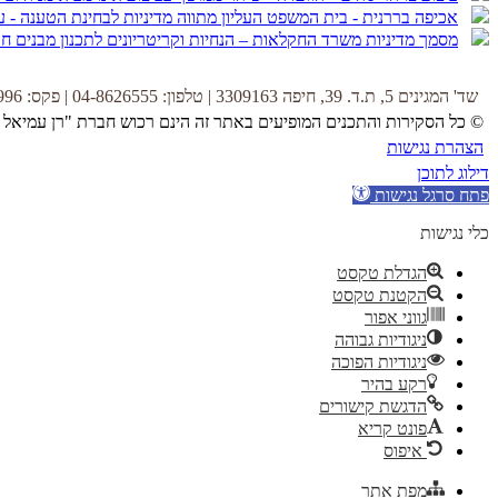
אכיפה בררנית - בית המשפט העליון מתווה מדיניות לבחינת הטענה - ע"פ 6328/12 מדינת ישראל נ' פולדי פרץ
מסמך מדיניות משרד החקלאות – הנחיות וקריטריונים לתכנון מבנים 
שד' המגינים 5, ת.ד. 39, חיפה 3309163 | טלפון: 04-8626555 | פקס: 04-8622996 |
© כל הסקירות והתכנים המופיעים באתר זה הינם רכוש חברת "רן עמיאל 
הצהרת נגישות
דילוג לתוכן
פתח סרגל נגישות
כלי נגישות
הגדלת טקסט
הקטנת טקסט
גווני אפור
ניגודיות גבוהה
ניגודיות הפוכה
רקע בהיר
הדגשת קישורים
פונט קריא
איפוס
מפת אתר