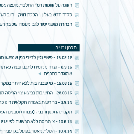
השגה על שומות רמ"י החלטת מועצה 1304 סקירה מקצועית
פס"ד חדש בעליון - הלכת דוויק - חיוב מ
הבהרת מושגי יסוד לגבי מעמדו של בר רשות במקרקעין - ע"א /08
תכנון ובנייה
15.02.17 - פיצויי נזיין לדיירי בנין שנפגעו מהקמת מעלית חיצונית (שנבנתה במסגרת הקלה שהתקבלה מהועדה לתכנון ולבניה) בבנין סמוך
8.9.16 - ועדה מקומית לתכנון ובניה
שהוגדר בתכנית
15.03.16 - מי שבנה בית ללא היתר במקרקעין אינו זכאי לקבלת פיצוי עקב הפקעת המקרקעין
28.03.16 - החשיבות בביצוע צווי הריסה מנהליים
3.9.14 - בר רשות באגודה חקלאית הינו כחוכר לדורות לעניין חיובו בהיטל השבחה
תקנות התכנון והבניה (עבודות ומבנים הפטורים מהיתר), ה
10.6.14 - צו הריסה ללא הרשעה לפי 212 לחוק התכנון והבניה – משחלפו עשרות שנים ללא אכיפה, יש לתור אחר אינטרס ציבורי מובהק למתן הצו בעת הנוכחית
10.4.14 - הטלת מאסר בפועל בגין עבירות של הפרת צו שיפוטי ושימוש חורג בנחלה בכפר ביאליק דחיית בר"ע על פסק דינו של ביהמ"ש המחוזי