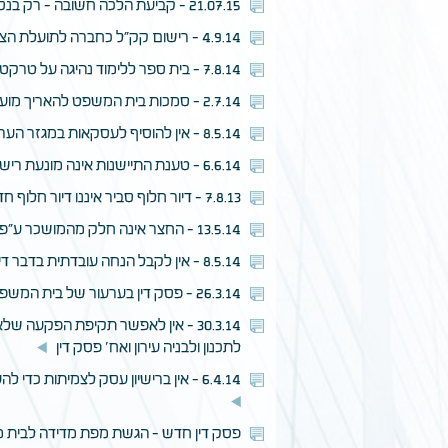
21.07.15 - קביעת הלכה חשובה - רק בנסיבות חריגות ונדירות מאוד יוכר רישיון מכללא במקרקעי הציבור
4.9.14 - רישום קק"ל כחברה לתועלת הציבור
7.8.14 - בית ספר ללימוד נהיגה על טרקטורים וכלים חקלאיים אינו מהווה שימוש חקלאי
2.7.14 - סמכות בית המשפט להאריך מועדים שנקבעו בחיקוק לביצוע צווי פינוי מינהליים ממקרקעי ציבור
8.5.14 - אין להוסיף לעסקאות במגזר הערבי 20% לעסקאות המדווחות לשלטונות המס
6.6.14 - טענת התיישנות אינה מונעת רישום זכות במקרקעין על שם הרוכש שעה שהמוכר קיבל את מלוא התמורה בעד זכות זו.
7.8.13 - דיור חלוף סביר איננו דיור חלוף חדש
13.5.14 - החצר אינה חלק מהמושכר ע"פ הסכם דיירות מוגנת מול עמידר
8.5.14 - אין לקבל הנחה עובדתית בדבר דיווח חסר של עסקאות במגזר הערבי ללא הוכחה ראייתית
26.3.14 - פסק דין בערעור של בית המשפט המחוזי בת"א- פינוי דייר מקרקעין חרף קיומו של חוזה שכירות תקף מול חברת עמידר
לתכנון ולבניה עירון ואח' פסק דין
6.4.14 - אין ברישיון עסק לצמיתות כדי להעניק זכות שימוש קניינית במקרקעין - ת"א 32768-05-11 (שלום נתניה) רכבת ישראל בע"מ נ' מוניות לניאדו - רכבת בע"מ
פסק דין חדש - הגשת מפת מדידה לבית