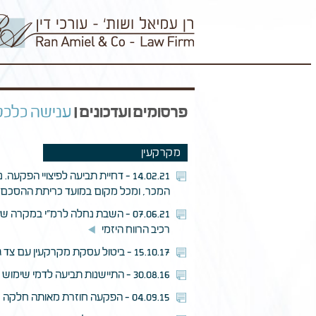
פרסומים ועדכונים |
ענישה כלכלי
מקרקעין
14.02.21 - דחיית תביעה לפיצויי
המכר, ומכל מקום במועד כריתת ההסכם, 
07.06.21 - השבת נחלה לרמ"י במ
רכיב הרווח היזמי
15.10.17 - ביטול עסקת מקרקעין עם צד ג' על אף קיום יפוי כח בלתי חוזר פסק דין
30.08.16 - התיישנות תביעה לדמי שימוש כנגד המדינה על מקרקעין שהופקעו - למדינה חזקת תקינות שאינה טעונה הוכחה
04.09.15 - הפקעה חוזרת מאותה חלקה