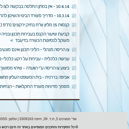
10.4.14 - אין במתן החלטה בבקשה לצו לפי סע' 932 כדי לפסול את השופט מלדון בכתב האישום על עבירות התו"ב (ע"פ 92/0591 אברהם פריג נ' מדינת ישראל)
10.3.14 - מדריך משרד הבינוי והשיכון להתקשרות עם יזם במסגרת תמ"א 38
קנסות 15 מליון ש"ח בתיק ירקונים (ת"פ (כ"ס) 18398-07-12 מדינת ישראל נ' עמוס לוזון ואח'
קביעת שיעור הקנס בעבירות תכנון ובנייה
משקל לנסיונות הכשרה בדיעבד
צו הריסה מנהלי - הליכי תכנון אינם מונעים הוצאת צו ואינם עילה לע
ענישה כלכלית - עבירות על רקע כלכלי-מסחרי - גן אירועים 
ביצוע צו הריסה ע"י הוועדה - שיהוי ממושך בביצוע אינו מביא 
אכיפה בררנית - בית המשפט העליון מתווה מדיניות לבחינת הטענה
מסמך מדיניות משרד החקלאות – הנחיות ו
שד' המגינים 5, ת.ד. 39, חיפה 3309163 | טלפון: 04-8626555 | פקס: 04-8622996 |
© כל הסקירות והתכנים המופיעים באתר זה הינם רכוש ח