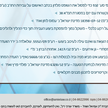
 על רקע כלכלי - משקל נמוך להפסקת ביצוע העבירה תוך כדי ההליך ולהליכים
יכוב ביצועו - רע"פ 5552/09, שלאלדה נ' יו"ר הוועדה המקומית ירושלים
- רע"פ 1417/12, אחוזת הברון נ' מ"י
מניה וביה לבטלות הצו - בג"צ 5668/10 נאיף נ' הועדה המחוזית חיפה
 - ע"פ 6328/12 מדינת ישראל נ' פולדי פרץ ואח'
קריטריונים לתכנון מבנים חקלאיים
office@amielaw.co.il
ברת "רן עמיאל ושות' – משרד עורכי דין", ואין להעתיקם, לעורכם, להעבירם ו/או לעשות ב