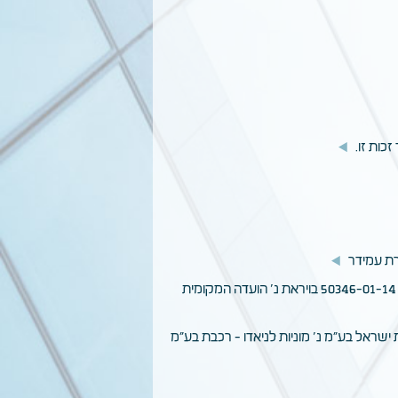
30.3.14 - אין לאפשר תקיפת הפקעה שלא בדרך הקבועה לכך בהוראות החוק במסגרת הליכי ההפקעה - עת"מ (חיפה) 50346-01-14 בויראת נ' הועדה המקומית