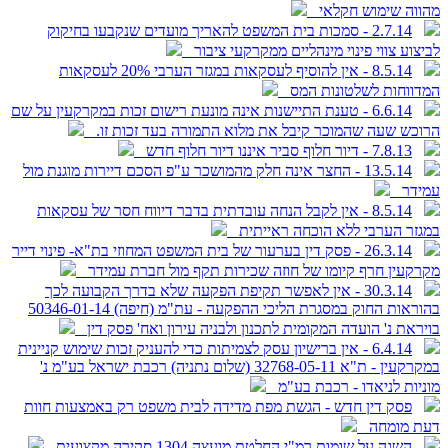
מהווה שימוש חקלאי
2.7.14 - סמכות בית המשפט להאריך מועדים שנקבעו בחיקוק
לביצוע צווי פינוי מינהליים ממקרקעי ציבור
8.5.14 - אין להוסיף לעסקאות במגזר הערבי 20% לעסקאות
המדווחות לשלטונות המס
6.6.14 - טענת התיישנות אינה מונעת רישום זכות במקרקעין על שם
הרוכש שעה שהמוכר קיבל את מלוא התמורה בעד זכות זו.
7.8.13 - דיור חלוף סביר איננו דיור חלוף חדש
13.5.14 - החצר אינה חלק מהמושכר ע"פ הסכם דיירות מוגנת מול
עמידר
8.5.14 - אין לקבל הנחה עובדתית בדבר דיווח חסר של עסקאות
במגזר הערבי ללא הוכחה ראייתית
26.3.14 - פסק דין בערעור של בית המשפט המחוזי בת"א- פינוי דייר
מקרקעין חרף קיומו של חוזה שכירות תקף מול חברת עמידר
30.3.14 - אין לאפשר תקיפת הפקעה שלא בדרך הקבועה לכך
בהוראות החוק במסגרת הליכי ההפקעה - עת"מ (חיפה) 50346-01-14
בויראת נ' הועדה המקומית לתכנון ולבניה עירון ואח' פסק דין
6.4.14 - אין ברישיון עסק לצמיתות כדי להעניק זכות שימוש קניינית
במקרקעין - ת"א 32768-05-11 (שלום נתניה) רכבת ישראל בע"מ נ'
מוניות לניאדו - רכבת בע"מ
פסק דין חדש - הגשת מפת מדידה לבית משפט רק באמצעות חוות
דעת מומחה
השגה על שומות רמ"י החלטת מועצה 1304 סקירה מקצועית