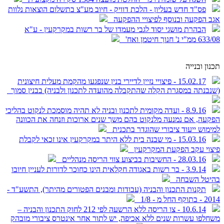
פס"ד חדש בעליון - הלכת דוויק - חיוב מע"צ בתשלום הוצאות נלוות
אגב הפקעה ובנוסף לפיצויי ההפקעה
הבהרת מושגי יסוד לגבי מעמדו של בר רשות במקרקעין - ע"א
633/08 ממ"י נ' חנוך חיטמן ואח'
תכנון ובנייה
15.02.17 - פיצויי נזיין לדיירי בנין שנפגעו מהקמת מעלית חיצונית
(שנבנתה במסגרת הקלה שהתקבלה מהועדה לתכנון ולבניה) בבנין סמוך
8.9.16 - ועדה מקומית לתכנון ובניה לא תהיה מוסמכת לנקוט בהליכי
הפקעה, אם נמנעה מלנקוט בהם משך שנים ארוכות וזנחה את הכוונה
למימוש ייעוד ציבורי שהוגדר בתכנית
15.03.16 - מי שבנה בית ללא היתר במקרקעין אינו זכאי לקבלת
פיצוי עקב הפקעת המקרקעין
28.03.16 - החשיבות בביצוע צווי הריסה מנהליים
3.9.14 - בר רשות באגודה חקלאית הינו כחוכר לדורות לעניין חיובו
בהיטל השבחה
תקנות התכנון והבניה (עבודות ומבנים הפטורים מהיתר), התשע"ד -
2014 - בתוקף החל מ - 1/8
10.6.14 - צו הריסה ללא הרשעה לפי 212 לחוק התכנון והבניה –
משחלפו עשרות שנים ללא אכיפה, יש לתור אחר אינטרס ציבורי מובהק