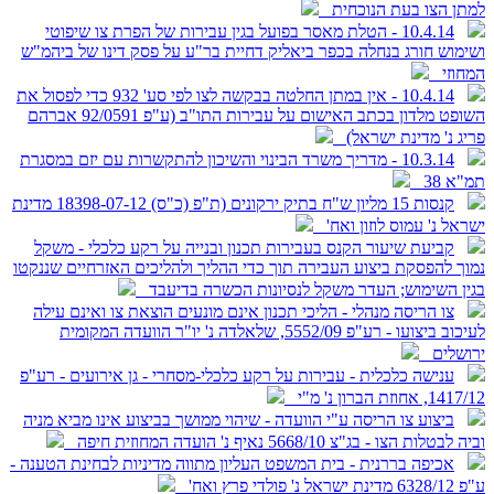
למתן הצו בעת הנוכחית
10.4.14 - הטלת מאסר בפועל בגין עבירות של הפרת צו שיפוטי
ושימוש חורג בנחלה בכפר ביאליק דחיית בר"ע על פסק דינו של ביהמ"ש
המחוזי
10.4.14 - אין במתן החלטה בבקשה לצו לפי סע' 932 כדי לפסול את
השופט מלדון בכתב האישום על עבירות התו"ב (ע"פ 92/0591 אברהם
פריג נ' מדינת ישראל)
10.3.14 - מדריך משרד הבינוי והשיכון להתקשרות עם יזם במסגרת
תמ"א 38
קנסות 15 מליון ש"ח בתיק ירקונים (ת"פ (כ"ס) 18398-07-12 מדינת
ישראל נ' עמוס לוזון ואח'
קביעת שיעור הקנס בעבירות תכנון ובנייה על רקע כלכלי - משקל
נמוך להפסקת ביצוע העבירה תוך כדי ההליך ולהליכים האזרחיים שננקטו
בגין השימוש; העדר משקל לנסיונות הכשרה בדיעבד
צו הריסה מנהלי - הליכי תכנון אינם מונעים הוצאת צו ואינם עילה
לעיכוב ביצועו - רע"פ 5552/09, שלאלדה נ' יו"ר הוועדה המקומית
ירושלים
ענישה כלכלית - עבירות על רקע כלכלי-מסחרי - גן אירועים - רע"פ
1417/12, אחוזת הברון נ' מ"י
ביצוע צו הריסה ע"י הוועדה - שיהוי ממושך בביצוע אינו מביא מניה
וביה לבטלות הצו - בג"צ 5668/10 נאיף נ' הועדה המחוזית חיפה
אכיפה בררנית - בית המשפט העליון מתווה מדיניות לבחינת הטענה -
ע"פ 6328/12 מדינת ישראל נ' פולדי פרץ ואח'