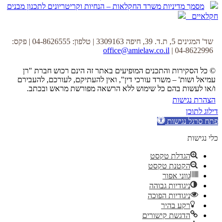
מסמך מדיניות משרד החקלאות – הנחיות וקריטריונים לתכנון מבנים
חקלאיים
שד' המגינים 5, ת.ד. 39, חיפה 3309163 | טלפון: 04-8626555 | פקס:
office@amielaw.co.il
04-8622996 |
© כל הסקירות והתכנים המופיעים באתר זה הינם רכוש חברת "רן
עמיאל ושות' – משרד עורכי דין", ואין להעתיקם, לעורכם, להעבירם
ו/או לעשות בהם כל שימוש ללא הרשאה מפורשת מראש ובכתב.
הצהרת נגישות
דילוג לתוכן
פתח סרגל נגישות
כלי נגישות
הגדלת טקסט
הקטנת טקסט
גווני אפור
ניגודיות גבוהה
ניגודיות הפוכה
רקע בהיר
הדגשת קישורים