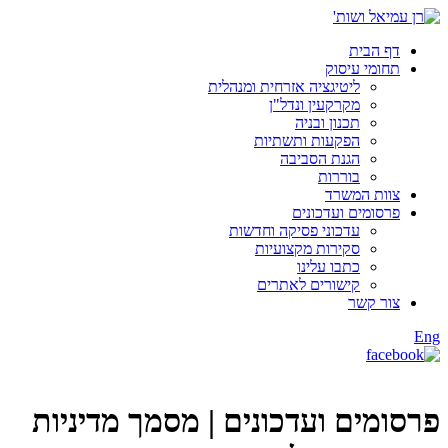
דף הבית
תחומי עיסוק
ליטיגציה אזרחית ומנהלית
מקרקעין ונדל"ן
תכנון ובניה
הפקעות ותשתיות
הגנת הסביבה
בוררות
צוות המשרד
פרסומים ועדכונים
עדכוני פסיקה וחדשות
סקירות מקצועיות
כתבו עלינו
קישורים לאתרים
צור קשר
Eng
פרסומים ועדכונים |
מסמך מדיניות