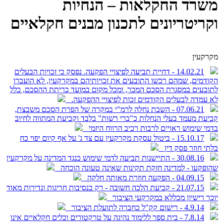
משרד החקלאות – הנחיות
וקריטריונים לתכנון מבנים חקלאיים
מקרקעין
14.02.21 - דחיית תביעה לפיצויי הפקעה. נפסק כי זכויות הבעלים
הקודמים, שמהם רכשו התובעים את זכויותיהם במקרקעין, לא הועברו
לתובעים במסגרת הסכם המכר, ומכל מקום במועד כריתת ההסכם, כלל
לא עמדה לבעלים הקודמים זכות לפיצויי ההפקעה.
07.06.21 - השבת נחלה לרמ"י במקרה של הפרת הסכם משבצת,
קביעת מעמד בעלי הנחלות כ"ברי רשות" בלבד וקביעת המתווה לחיוב
בדמי שימוש ראויים לרבות רכיב הרווח היזמי
15.10.17 - ביטול עסקת מקרקעין עם צד ג' על אף קיום יפוי כח
בלתי חוזר פסק דין
30.08.16 - התיישנות תביעה לדמי שימוש כנגד המדינה על מקרקעין
שהופקעו - למדינה חזקת תקינות שאינה טעונה הוכחה
04.09.15 - הפקעה חוזרת מאותה חלקה
21.07.15 - קביעת הלכה חשובה - רק בנסיבות חריגות ונדירות מאוד
יוכר רישיון מכללא במקרקעי הציבור
4.9.14 - רישום קק"ל כחברה לתועלת הציבור
7.8.14 - בית ספר ללימוד נהיגה על טרקטורים וכלים חקלאיים אינו