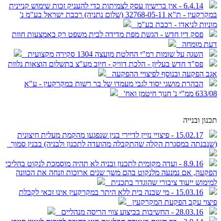
6.4.14 - אין ברישיון עסק לצמיתות כדי להעניק זכות שימוש קניינית
במקרקעין - ת"א 32768-05-11 (שלום נתניה) רכבת ישראל בע"מ נ'
מוניות לניאדו - רכבת בע"מ
פסק דין חדש - הגשת מפת מדידה לבית משפט רק באמצעות חוות
דעת מומחה
השגה על שומות רמ"י החלטת מועצה 1304 סקירה מקצועית
פס"ד חדש בעליון - הלכת דוויק - חיוב מע"צ בתשלום הוצאות נלוות
אגב הפקעה ובנוסף לפיצויי ההפקעה
הבהרת מושגי יסוד לגבי מעמדו של בר רשות במקרקעין - ע"א
633/08 ממ"י נ' חנוך חיטמן ואח'
תכנון ובנייה
15.02.17 - פיצויי נזיין לדיירי בנין שנפגעו מהקמת מעלית חיצונית
(שנבנתה במסגרת הקלה שהתקבלה מהועדה לתכנון ולבניה) בבנין סמוך
8.9.16 - ועדה מקומית לתכנון ובניה לא תהיה מוסמכת לנקוט בהליכי
הפקעה, אם נמנעה מלנקוט בהם משך שנים ארוכות וזנחה את הכוונה
למימוש ייעוד ציבורי שהוגדר בתכנית
15.03.16 - מי שבנה בית ללא היתר במקרקעין אינו זכאי לקבלת
פיצוי עקב הפקעת המקרקעין
28.03.16 - החשיבות בביצוע צווי הריסה מנהליים