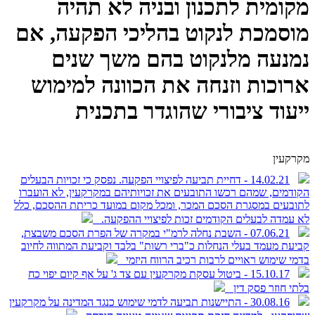
מקומית לתכנון ובניה לא תהיה
מוסמכת לנקוט בהליכי הפקעה, אם
נמנעה מלנקוט בהם משך שנים
ארוכות וזנחה את הכוונה למימוש
ייעוד ציבורי שהוגדר בתכנית
מקרקעין
14.02.21 - דחיית תביעה לפיצויי הפקעה. נפסק כי זכויות הבעלים
הקודמים, שמהם רכשו התובעים את זכויותיהם במקרקעין, לא הועברו
לתובעים במסגרת הסכם המכר, ומכל מקום במועד כריתת ההסכם, כלל
לא עמדה לבעלים הקודמים זכות לפיצויי ההפקעה.
07.06.21 - השבת נחלה לרמ"י במקרה של הפרת הסכם משבצת,
קביעת מעמד בעלי הנחלות כ"ברי רשות" בלבד וקביעת המתווה לחיוב
בדמי שימוש ראויים לרבות רכיב הרווח היזמי
15.10.17 - ביטול עסקת מקרקעין עם צד ג' על אף קיום יפוי כח
בלתי חוזר פסק דין
30.08.16 - התיישנות תביעה לדמי שימוש כנגד המדינה על מקרקעין