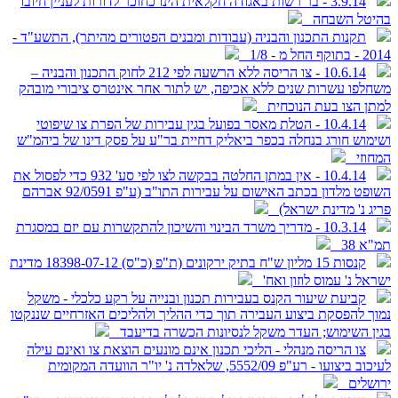
3.9.14 - בר רשות באגודה חקלאית הינו כחוכר לדורות לעניין חיובו
בהיטל השבחה
תקנות התכנון והבניה (עבודות ומבנים הפטורים מהיתר), התשע"ד -
2014 - בתוקף החל מ - 1/8
10.6.14 - צו הריסה ללא הרשעה לפי 212 לחוק התכנון והבניה –
משחלפו עשרות שנים ללא אכיפה, יש לתור אחר אינטרס ציבורי מובהק
למתן הצו בעת הנוכחית
10.4.14 - הטלת מאסר בפועל בגין עבירות של הפרת צו שיפוטי
ושימוש חורג בנחלה בכפר ביאליק דחיית בר"ע על פסק דינו של ביהמ"ש
המחוזי
10.4.14 - אין במתן החלטה בבקשה לצו לפי סע' 932 כדי לפסול את
השופט מלדון בכתב האישום על עבירות התו"ב (ע"פ 92/0591 אברהם
פריג נ' מדינת ישראל)
10.3.14 - מדריך משרד הבינוי והשיכון להתקשרות עם יזם במסגרת
תמ"א 38
קנסות 15 מליון ש"ח בתיק ירקונים (ת"פ (כ"ס) 18398-07-12 מדינת
ישראל נ' עמוס לוזון ואח'
קביעת שיעור הקנס בעבירות תכנון ובנייה על רקע כלכלי - משקל
נמוך להפסקת ביצוע העבירה תוך כדי ההליך ולהליכים האזרחיים שננקטו
בגין השימוש; העדר משקל לנסיונות הכשרה בדיעבד
צו הריסה מנהלי - הליכי תכנון אינם מונעים הוצאת צו ואינם עילה
לעיכוב ביצועו - רע"פ 5552/09, שלאלדה נ' יו"ר הוועדה המקומית
ירושלים