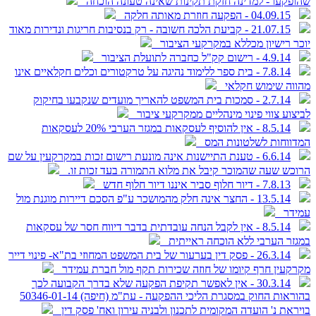
שהופקעו - למדינה חזקת תקינות שאינה טעונה הוכחה
04.09.15 - הפקעה חוזרת מאותה חלקה
21.07.15 - קביעת הלכה חשובה - רק בנסיבות חריגות ונדירות מאוד
יוכר רישיון מכללא במקרקעי הציבור
4.9.14 - רישום קק"ל כחברה לתועלת הציבור
7.8.14 - בית ספר ללימוד נהיגה על טרקטורים וכלים חקלאיים אינו
מהווה שימוש חקלאי
2.7.14 - סמכות בית המשפט להאריך מועדים שנקבעו בחיקוק
לביצוע צווי פינוי מינהליים ממקרקעי ציבור
8.5.14 - אין להוסיף לעסקאות במגזר הערבי 20% לעסקאות
המדווחות לשלטונות המס
6.6.14 - טענת התיישנות אינה מונעת רישום זכות במקרקעין על שם
הרוכש שעה שהמוכר קיבל את מלוא התמורה בעד זכות זו.
7.8.13 - דיור חלוף סביר איננו דיור חלוף חדש
13.5.14 - החצר אינה חלק מהמושכר ע"פ הסכם דיירות מוגנת מול
עמידר
8.5.14 - אין לקבל הנחה עובדתית בדבר דיווח חסר של עסקאות
במגזר הערבי ללא הוכחה ראייתית
26.3.14 - פסק דין בערעור של בית המשפט המחוזי בת"א- פינוי דייר
מקרקעין חרף קיומו של חוזה שכירות תקף מול חברת עמידר
30.3.14 - אין לאפשר תקיפת הפקעה שלא בדרך הקבועה לכך
בהוראות החוק במסגרת הליכי ההפקעה - עת"מ (חיפה) 50346-01-14
בויראת נ' הועדה המקומית לתכנון ולבניה עירון ואח' פסק דין