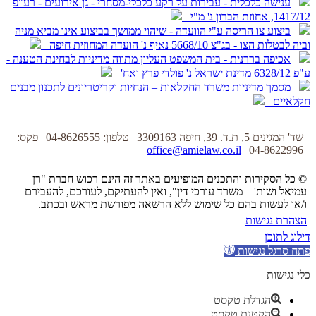
ענישה כלכלית - עבירות על רקע כלכלי-מסחרי - גן אירועים - רע"פ
1417/12, אחוזת הברון נ' מ"י
ביצוע צו הריסה ע"י הוועדה - שיהוי ממושך בביצוע אינו מביא מניה
וביה לבטלות הצו - בג"צ 5668/10 נאיף נ' הועדה המחוזית חיפה
אכיפה בררנית - בית המשפט העליון מתווה מדיניות לבחינת הטענה -
ע"פ 6328/12 מדינת ישראל נ' פולדי פרץ ואח'
מסמך מדיניות משרד החקלאות – הנחיות וקריטריונים לתכנון מבנים
חקלאיים
שד' המגינים 5, ת.ד. 39, חיפה 3309163 | טלפון: 04-8626555 | פקס:
office@amielaw.co.il
04-8622996 |
© כל הסקירות והתכנים המופיעים באתר זה הינם רכוש חברת "רן
עמיאל ושות' – משרד עורכי דין", ואין להעתיקם, לעורכם, להעבירם
ו/או לעשות בהם כל שימוש ללא הרשאה מפורשת מראש ובכתב.
הצהרת נגישות
דילוג לתוכן
פתח סרגל נגישות
כלי נגישות
הגדלת טקסט
הקטנת טקסט