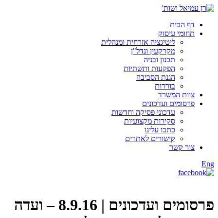
דף הבית
תחומי עיסוק
ליטיגציה אזרחית ומנהלית
מקרקעין ונדל"ן
תכנון ובניה
הפקעות ותשתיות
הגנת הסביבה
בוררות
צוות המשרד
פרסומים ועדכונים
עדכוני פסיקה וחדשות
סקירות מקצועיות
כתבו עלינו
קישורים לאתרים
צור קשר
Eng
פרסומים ועדכונים |
8.9.16 – ועדה