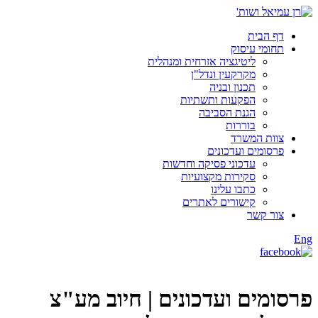
דף הבית
תחומי עיסוק
ליטיגציה אזרחית ומנהלית
מקרקעין ונדל"ן
תכנון ובניה
הפקעות ותשתיות
הגנת הסביבה
בוררות
צוות המשרד
פרסומים ועדכונים
עדכוני פסיקה וחדשות
סקירות מקצועיות
כתבו עלינו
קישורים לאתרים
צור קשר
Eng
פרסומים ועדכונים |
חיוב מע"צ