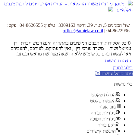
מסמך מדיניות משרד החקלאות – הנחיות וקריטריונים לתכנון מבנים
חקלאיים
שד' המגינים 5, ת.ד. 39, חיפה 3309163 | טלפון: 04-8626555 | פקס:
office@amielaw.co.il
04-8622996 |
© כל הסקירות והתכנים המופיעים באתר זה הינם רכוש חברת "רן
עמיאל ושות' – משרד עורכי דין", ואין להעתיקם, לעורכם, להעבירם
ו/או לעשות בהם כל שימוש ללא הרשאה מפורשת מראש ובכתב.
הצהרת נגישות
דילוג לתוכן
פתח סרגל נגישות
כלי נגישות
הגדלת טקסט
הקטנת טקסט
גווני אפור
ניגודיות גבוהה
ניגודיות הפוכה
רקע בהיר
הדגשת קישורים