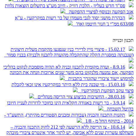
פס"ד חדש בעליון - הלכת דוויק - חיוב מע"צ בתשלום הוצאות נלוות
אגב הפקעה ובנוסף לפיצויי ההפקעה
הבהרת מושגי יסוד לגבי מעמדו של בר רשות במקרקעין - ע"א
633/08 ממ"י נ' חנוך חיטמן ואח'
תכנון ובנייה
15.02.17 - פיצויי נזיין לדיירי בנין שנפגעו מהקמת מעלית חיצונית
(שנבנתה במסגרת הקלה שהתקבלה מהועדה לתכנון ולבניה) בבנין סמוך
8.9.16 - ועדה מקומית לתכנון ובניה לא תהיה מוסמכת לנקוט בהליכי
הפקעה, אם נמנעה מלנקוט בהם משך שנים ארוכות וזנחה את הכוונה
למימוש ייעוד ציבורי שהוגדר בתכנית
15.03.16 - מי שבנה בית ללא היתר במקרקעין אינו זכאי לקבלת
פיצוי עקב הפקעת המקרקעין
28.03.16 - החשיבות בביצוע צווי הריסה מנהליים
3.9.14 - בר רשות באגודה חקלאית הינו כחוכר לדורות לעניין חיובו
בהיטל השבחה
תקנות התכנון והבניה (עבודות ומבנים הפטורים מהיתר), התשע"ד -
2014 - בתוקף החל מ - 1/8
10.6.14 - צו הריסה ללא הרשעה לפי 212 לחוק התכנון והבניה –
משחלפו עשרות שנים ללא אכיפה, יש לתור אחר אינטרס ציבורי מובהק