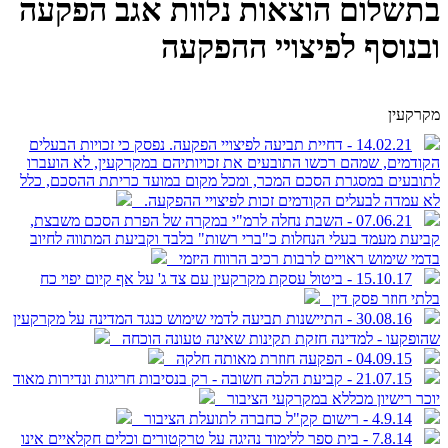
בתשלום הוצאות נלוות אגב הפקעה
ובנוסף לפיצויי ההפקעה
מקרקעין
14.02.21 - דחיית תביעה לפיצויי הפקעה. נפסק כי זכויות הבעלים
הקודמים, שמהם רכשו התובעים את זכויותיהם במקרקעין, לא הועברו
לתובעים במסגרת הסכם המכר, ומכל מקום במועד כריתת ההסכם, כלל
לא עמדה לבעלים הקודמים זכות לפיצויי ההפקעה.
07.06.21 - השבת נחלה לרמ"י במקרה של הפרת הסכם משבצת,
קביעת מעמד בעלי הנחלות כ"ברי רשות" בלבד וקביעת המתווה לחיוב
בדמי שימוש ראויים לרבות רכיב הרווח היזמי
15.10.17 - ביטול עסקת מקרקעין עם צד ג' על אף קיום יפוי כח
בלתי חוזר פסק דין
30.08.16 - התיישנות תביעה לדמי שימוש כנגד המדינה על מקרקעין
שהופקעו - למדינה חזקת תקינות שאינה טעונה הוכחה
04.09.15 - הפקעה חוזרת מאותה חלקה
21.07.15 - קביעת הלכה חשובה - רק בנסיבות חריגות ונדירות מאוד
יוכר רישיון מכללא במקרקעי הציבור
4.9.14 - רישום קק"ל כחברה לתועלת הציבור
7.8.14 - בית ספר ללימוד נהיגה על טרקטורים וכלים חקלאיים אינו