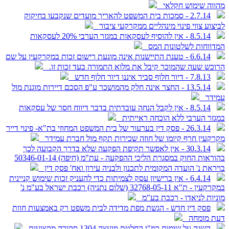
מהווה שימוש חקלאי
2.7.14 - סמכות בית המשפט להאריך מועדים שנקבעו בחיקוק
לביצוע צווי פינוי מינהליים ממקרקעי ציבור
8.5.14 - אין להוסיף לעסקאות במגזר הערבי 20% לעסקאות
המדווחות לשלטונות המס
6.6.14 - טענת התיישנות אינה מונעת רישום זכות במקרקעין על שם
הרוכש שעה שהמוכר קיבל את מלוא התמורה בעד זכות זו.
7.8.13 - דיור חלוף סביר איננו דיור חלוף חדש
13.5.14 - החצר אינה חלק מהמושכר ע"פ הסכם דיירות מוגנת מול
עמידר
8.5.14 - אין לקבל הנחה עובדתית בדבר דיווח חסר של עסקאות
במגזר הערבי ללא הוכחה ראייתית
26.3.14 - פסק דין בערעור של בית המשפט המחוזי בת"א- פינוי דייר
מקרקעין חרף קיומו של חוזה שכירות תקף מול חברת עמידר
30.3.14 - אין לאפשר תקיפת הפקעה שלא בדרך הקבועה לכך
בהוראות החוק במסגרת הליכי ההפקעה - עת"מ (חיפה) 50346-01-14
בויראת נ' הועדה המקומית לתכנון ולבניה עירון ואח' פסק דין
6.4.14 - אין ברישיון עסק לצמיתות כדי להעניק זכות שימוש קניינית
במקרקעין - ת"א 32768-05-11 (שלום נתניה) רכבת ישראל בע"מ נ'
מוניות לניאדו - רכבת בע"מ
פסק דין חדש - הגשת מפת מדידה לבית משפט רק באמצעות חוות
דעת מומחה
השגה על שומות רמ"י החלטת מועצה 1304 סקירה מקצועית