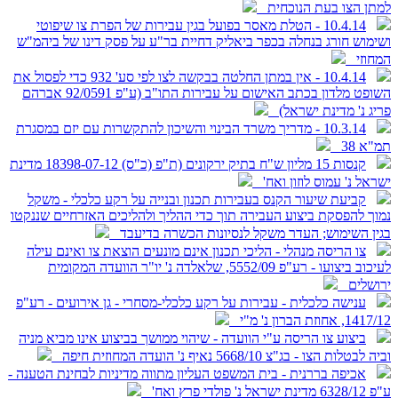
למתן הצו בעת הנוכחית
10.4.14 - הטלת מאסר בפועל בגין עבירות של הפרת צו שיפוטי
ושימוש חורג בנחלה בכפר ביאליק דחיית בר"ע על פסק דינו של ביהמ"ש
המחוזי
10.4.14 - אין במתן החלטה בבקשה לצו לפי סע' 932 כדי לפסול את
השופט מלדון בכתב האישום על עבירות התו"ב (ע"פ 92/0591 אברהם
פריג נ' מדינת ישראל)
10.3.14 - מדריך משרד הבינוי והשיכון להתקשרות עם יזם במסגרת
תמ"א 38
קנסות 15 מליון ש"ח בתיק ירקונים (ת"פ (כ"ס) 18398-07-12 מדינת
ישראל נ' עמוס לוזון ואח'
קביעת שיעור הקנס בעבירות תכנון ובנייה על רקע כלכלי - משקל
נמוך להפסקת ביצוע העבירה תוך כדי ההליך ולהליכים האזרחיים שננקטו
בגין השימוש; העדר משקל לנסיונות הכשרה בדיעבד
צו הריסה מנהלי - הליכי תכנון אינם מונעים הוצאת צו ואינם עילה
לעיכוב ביצועו - רע"פ 5552/09, שלאלדה נ' יו"ר הוועדה המקומית
ירושלים
ענישה כלכלית - עבירות על רקע כלכלי-מסחרי - גן אירועים - רע"פ
1417/12, אחוזת הברון נ' מ"י
ביצוע צו הריסה ע"י הוועדה - שיהוי ממושך בביצוע אינו מביא מניה
וביה לבטלות הצו - בג"צ 5668/10 נאיף נ' הועדה המחוזית חיפה
אכיפה בררנית - בית המשפט העליון מתווה מדיניות לבחינת הטענה -
ע"פ 6328/12 מדינת ישראל נ' פולדי פרץ ואח'