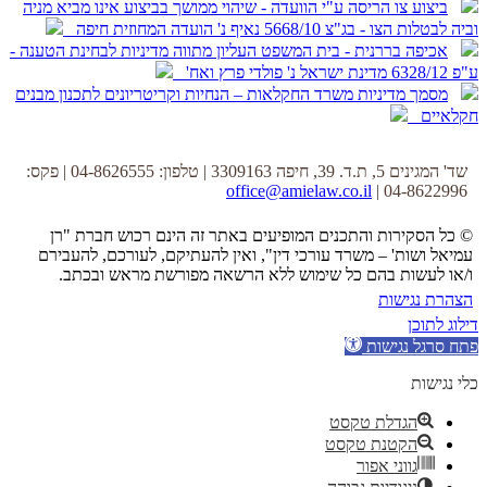
ביצוע צו הריסה ע"י הוועדה - שיהוי ממושך בביצוע אינו מביא מניה
וביה לבטלות הצו - בג"צ 5668/10 נאיף נ' הועדה המחוזית חיפה
אכיפה בררנית - בית המשפט העליון מתווה מדיניות לבחינת הטענה -
ע"פ 6328/12 מדינת ישראל נ' פולדי פרץ ואח'
מסמך מדיניות משרד החקלאות – הנחיות וקריטריונים לתכנון מבנים
חקלאיים
שד' המגינים 5, ת.ד. 39, חיפה 3309163 | טלפון: 04-8626555 | פקס:
office@amielaw.co.il
04-8622996 |
© כל הסקירות והתכנים המופיעים באתר זה הינם רכוש חברת "רן
עמיאל ושות' – משרד עורכי דין", ואין להעתיקם, לעורכם, להעבירם
ו/או לעשות בהם כל שימוש ללא הרשאה מפורשת מראש ובכתב.
הצהרת נגישות
דילוג לתוכן
פתח סרגל נגישות
כלי נגישות
הגדלת טקסט
הקטנת טקסט
גווני אפור