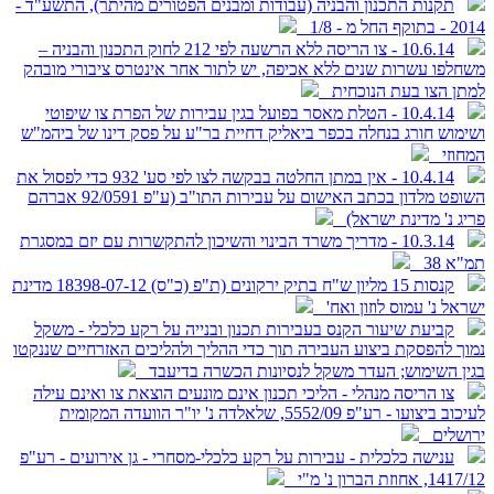
תקנות התכנון והבניה (עבודות ומבנים הפטורים מהיתר), התשע"ד -
2014 - בתוקף החל מ - 1/8
10.6.14 - צו הריסה ללא הרשעה לפי 212 לחוק התכנון והבניה –
משחלפו עשרות שנים ללא אכיפה, יש לתור אחר אינטרס ציבורי מובהק
למתן הצו בעת הנוכחית
10.4.14 - הטלת מאסר בפועל בגין עבירות של הפרת צו שיפוטי
ושימוש חורג בנחלה בכפר ביאליק דחיית בר"ע על פסק דינו של ביהמ"ש
המחוזי
10.4.14 - אין במתן החלטה בבקשה לצו לפי סע' 932 כדי לפסול את
השופט מלדון בכתב האישום על עבירות התו"ב (ע"פ 92/0591 אברהם
פריג נ' מדינת ישראל)
10.3.14 - מדריך משרד הבינוי והשיכון להתקשרות עם יזם במסגרת
תמ"א 38
קנסות 15 מליון ש"ח בתיק ירקונים (ת"פ (כ"ס) 18398-07-12 מדינת
ישראל נ' עמוס לוזון ואח'
קביעת שיעור הקנס בעבירות תכנון ובנייה על רקע כלכלי - משקל
נמוך להפסקת ביצוע העבירה תוך כדי ההליך ולהליכים האזרחיים שננקטו
בגין השימוש; העדר משקל לנסיונות הכשרה בדיעבד
צו הריסה מנהלי - הליכי תכנון אינם מונעים הוצאת צו ואינם עילה
לעיכוב ביצועו - רע"פ 5552/09, שלאלדה נ' יו"ר הוועדה המקומית
ירושלים
ענישה כלכלית - עבירות על רקע כלכלי-מסחרי - גן אירועים - רע"פ
1417/12, אחוזת הברון נ' מ"י