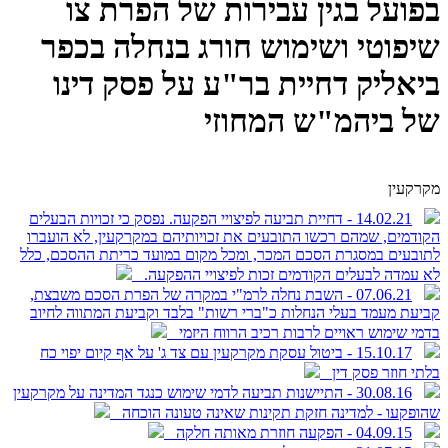
בפועל בגין עבירות של הפרת צו
שיפוטי ושימוש חורג בנחלה בכפר
ביאליק דחיית בר"ע על פסק דינו
של ביהמ"ש המחוזי
מקרקעין
14.02.21 - דחיית תביעה לפיצויי הפקעה. נפסק כי זכויות הבעלים
הקודמים, שמהם רכשו התובעים את זכויותיהם במקרקעין, לא הועברו
לתובעים במסגרת הסכם המכר, ומכל מקום במועד כריתת ההסכם, כלל
לא עמדה לבעלים הקודמים זכות לפיצויי ההפקעה.
07.06.21 - השבת נחלה לרמ"י במקרה של הפרת הסכם משבצת,
קביעת מעמד בעלי הנחלות כ"ברי רשות" בלבד וקביעת המתווה לחיוב
בדמי שימוש ראויים לרבות רכיב הרווח היזמי
15.10.17 - ביטול עסקת מקרקעין עם צד ג' על אף קיום יפוי כח
בלתי חוזר פסק דין
30.08.16 - התיישנות תביעה לדמי שימוש כנגד המדינה על מקרקעין
שהופקעו - למדינה חזקת תקינות שאינה טעונה הוכחה
04.09.15 - הפקעה חוזרת מאותה חלקה