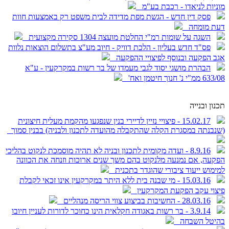
מוניות לניאדו - רכבת בע"מ
פסק דין חדש - הגשת מפת מדידה לבית משפט רק באמצעות חוות
דעת מומחה
השגה על שומות רמ"י החלטת מועצה 1304 סקירה מקצועית
פס"ד חדש בעליון - הלכת דוויק - חיוב מע"צ בתשלום הוצאות נלוות
אגב הפקעה ובנוסף לפיצויי ההפקעה
הבהרת מושגי יסוד לגבי מעמדו של בר רשות במקרקעין - ע"א
633/08 ממ"י נ' חנוך חיטמן ואח'
תכנון ובנייה
15.02.17 - פיצויי נזיין לדיירי בנין שנפגעו מהקמת מעלית חיצונית
(שנבנתה במסגרת הקלה שהתקבלה מהועדה לתכנון ולבניה) בבנין סמוך
8.9.16 - ועדה מקומית לתכנון ובניה לא תהיה מוסמכת לנקוט בהליכי
הפקעה, אם נמנעה מלנקוט בהם משך שנים ארוכות וזנחה את הכוונה
למימוש ייעוד ציבורי שהוגדר בתכנית
15.03.16 - מי שבנה בית ללא היתר במקרקעין אינו זכאי לקבלת
פיצוי עקב הפקעת המקרקעין
28.03.16 - החשיבות בביצוע צווי הריסה מנהליים
3.9.14 - בר רשות באגודה חקלאית הינו כחוכר לדורות לעניין חיובו
בהיטל השבחה