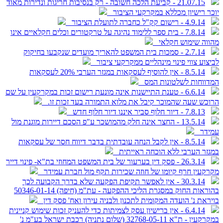
21.07.15 - קביעת הלכה חשובה - רק בנסיבות חריגות ונדירות מאוד
יוכר רישיון מכללא במקרקעי הציבור
4.9.14 - רישום קק"ל כחברה לתועלת הציבור
7.8.14 - בית ספר ללימוד נהיגה על טרקטורים וכלים חקלאיים אינו
מהווה שימוש חקלאי
2.7.14 - סמכות בית המשפט להאריך מועדים שנקבעו בחיקוק
לביצוע צווי פינוי מינהליים ממקרקעי ציבור
8.5.14 - אין להוסיף לעסקאות במגזר הערבי 20% לעסקאות
המדווחות לשלטונות המס
6.6.14 - טענת התיישנות אינה מונעת רישום זכות במקרקעין על שם
הרוכש שעה שהמוכר קיבל את מלוא התמורה בעד זכות זו.
7.8.13 - דיור חלוף סביר איננו דיור חלוף חדש
13.5.14 - החצר אינה חלק מהמושכר ע"פ הסכם דיירות מוגנת מול
עמידר
8.5.14 - אין לקבל הנחה עובדתית בדבר דיווח חסר של עסקאות
במגזר הערבי ללא הוכחה ראייתית
26.3.14 - פסק דין בערעור של בית המשפט המחוזי בת"א- פינוי דייר
מקרקעין חרף קיומו של חוזה שכירות תקף מול חברת עמידר
30.3.14 - אין לאפשר תקיפת הפקעה שלא בדרך הקבועה לכך
בהוראות החוק במסגרת הליכי ההפקעה - עת"מ (חיפה) 50346-01-14
בויראת נ' הועדה המקומית לתכנון ולבניה עירון ואח' פסק דין
6.4.14 - אין ברישיון עסק לצמיתות כדי להעניק זכות שימוש קניינית
במקרקעין - ת"א 32768-05-11 (שלום נתניה) רכבת ישראל בע"מ נ'