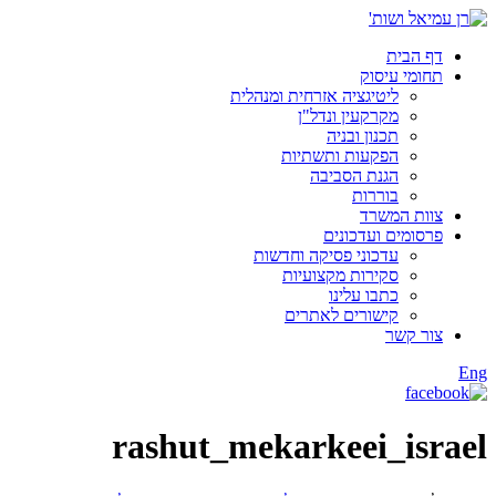
דף הבית
תחומי עיסוק
ליטיגציה אזרחית ומנהלית
מקרקעין ונדל"ן
תכנון ובניה
הפקעות ותשתיות
הגנת הסביבה
בוררות
צוות המשרד
פרסומים ועדכונים
עדכוני פסיקה וחדשות
סקירות מקצועיות
כתבו עלינו
קישורים לאתרים
צור קשר
Eng
rashut_mekarkeei_israel