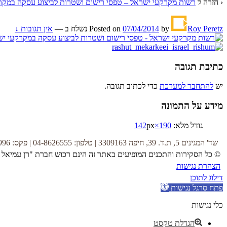
‹ חזרה ל
רשות מקרקעי ישראל – טפסי רישום ושטרות לביצוע עסקה במקר
Roy Peretz
by
07/04/2014
Posted on
נשלח ב
—
אין תגובות ↓
כתיבת תגובה
יש
להתחבר למערכת
כדי לכתוב תגובה.
מידע על התמונה
גודל מלא:
190×142
px
שד' המגינים 5, ת.ד. 39, חיפה 3309163 | טלפון: 04-8626555 | פקס: 04-8622996 |
© כל הסקירות והתכנים המופיעים באתר זה הינם רכוש חברת "רן עמיאל 
הצהרת נגישות
דילוג לתוכן
פתח סרגל נגישות
כלי נגישות
הגדלת טקסט