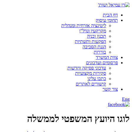
דף הבית
תחומי עיסוק
ליטיגציה אזרחית ומנהלית
מקרקעין ונדל"ן
תכנון ובניה
הפקעות ותשתיות
הגנת הסביבה
בוררות
צוות המשרד
פרסומים ועדכונים
עדכוני פסיקה וחדשות
סקירות מקצועיות
כתבו עלינו
קישורים לאתרים
צור קשר
Eng
לוגו היועץ המשפטי לממשלה