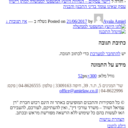
‹ חזרה ל
רישוי עסקים – הנחיות היועץ המשפטי לממשלה למתן רישיון
עסק שאינו עומד בדיני התכנון והבניה
Ayala Amiel
by
21/06/2017
Posted on
נשלח ב
—
אין תגובות ↓
כתיבת תגובה
יש
להתחבר למערכת
כדי לכתוב תגובה.
מידע על התמונה
גודל מלא:
300×52
px
שד' המגינים 5, ת.ד. 39, חיפה 3309163 | טלפון: 04-8626555 | פקס:
office@amielaw.co.il
04-8622996 |
© כל הסקירות והתכנים המופיעים באתר זה הינם רכוש חברת "רן
עמיאל ושות' – משרד עורכי דין", ואין להעתיקם, לעורכם, להעבירם
ו/או לעשות בהם כל שימוש ללא הרשאה מפורשת מראש ובכתב.
הצהרת נגישות
דילוג לתוכן