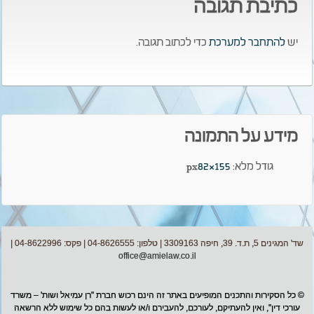
כתיבת תגובה
יש
להתחבר למערכת
כדי לכתוב תגובה.
מידע על התמונה
גודל מלא:
155×82
px
שד' המגינים 5, ת.ד. 39, חיפה 3309163 | טלפון: 04-8626555 | פקס: 04-8622996 |
office@amielaw.co.il
© כל הסקירות והתכנים המופיעים באתר זה הינם רכוש חברת "רן עמיאל ושות' – משרד
עורכי דין", ואין להעתיקם, לעורכם, להעבירם ו/או לעשות בהם כל שימוש ללא הרשאה