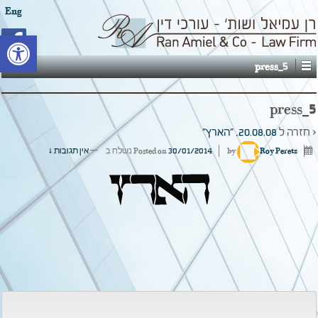
Eng
פתח סרגל
press_5
press_5
‹ חזרה ל
20.08.08, "הארץ"
Roy Peretz
by
30/01/2014
Posted on
נשלח ב
—
אין תגובות ↓