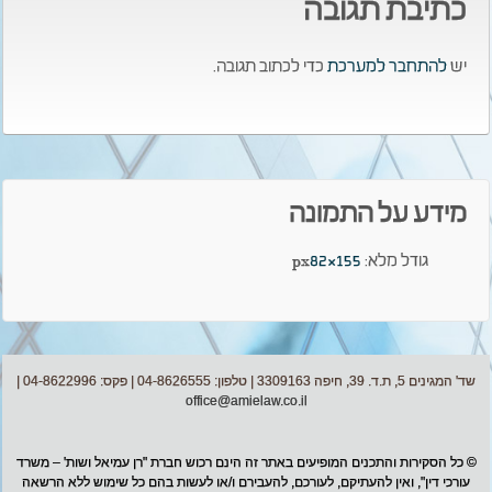
כתיבת תגובה
יש
להתחבר למערכת
כדי לכתוב תגובה.
מידע על התמונה
גודל מלא:
155×82
px
שד' המגינים 5, ת.ד. 39, חיפה 3309163 | טלפון: 04-8626555 | פקס: 04-8622996 |
office@amielaw.co.il
© כל הסקירות והתכנים המופיעים באתר זה הינם רכוש חברת "רן עמיאל ושות' – משרד
עורכי דין", ואין להעתיקם, לעורכם, להעבירם ו/או לעשות בהם כל שימוש ללא הרשאה