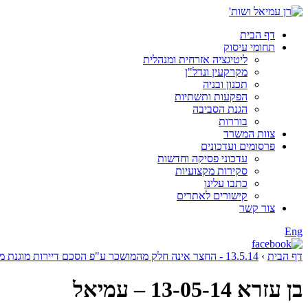
דף הבית
תחומי עיסוק
ליטיגציה אזרחית ומנהלית
מקרקעין ונדל"ן
תכנון ובניה
הפקעות ותשתיות
הגנת הסביבה
בוררות
צוות המשרד
פרסומים ועדכונים
עדכוני פסיקה וחדשות
סקירות מקצועיות
כתבו עלינו
קישורים לאתרים
צור קשר
Eng
דף הבית
›
13.5.14 - החצר אינה חלק מהמושכר ע"פ הסכם דיירות מוגנת מול עמידר
בן עזרא 13-05-14 – עמיאל