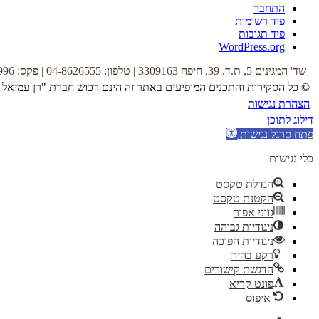
התחבר
פיד רשומות
פיד תגובות
WordPress.org
שד' המגינים 5, ת.ד. 39, חיפה 3309163 | טלפון: 04-8626555 | פקס: 04-8622996 |
© כל הסקירות והתכנים המופיעים באתר זה הינם רכוש חברת "רן עמיאל 
הצהרת נגישות
דילוג לתוכן
פתח סרגל נגישות
כלי נגישות
הגדלת טקסט
הקטנת טקסט
גווני אפור
ניגודיות גבוהה
ניגודיות הפוכה
רקע בהיר
הדגשת קישורים
פונט קריא
איפוס