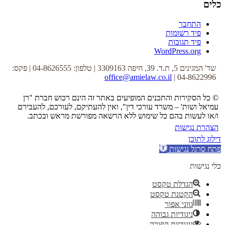
כלים
התחבר
פיד רשומות
פיד תגובות
WordPress.org
שד' המגינים 5, ת.ד. 39, חיפה 3309163 | טלפון: 04-8626555 | פקס:
office@amielaw.co.il
04-8622996 |
© כל הסקירות והתכנים המופיעים באתר זה הינם רכוש חברת "רן
עמיאל ושות' – משרד עורכי דין", ואין להעתיקם, לעורכם, להעבירם
ו/או לעשות בהם כל שימוש ללא הרשאה מפורשת מראש ובכתב.
הצהרת נגישות
דילוג לתוכן
פתח סרגל נגישות
כלי נגישות
הגדלת טקסט
הקטנת טקסט
גווני אפור
ניגודיות גבוהה
ניגודיות הפוכה