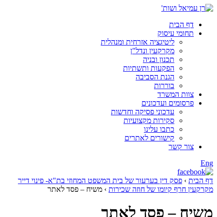
דף הבית
תחומי עיסוק
ליטיגציה אזרחית ומנהלית
מקרקעין ונדל"ן
תכנון ובניה
הפקעות ותשתיות
הגנת הסביבה
בוררות
צוות המשרד
פרסומים ועדכונים
עדכוני פסיקה וחדשות
סקירות מקצועיות
כתבו עלינו
קישורים לאתרים
צור קשר
Eng
דף הבית
›
פסק דין בערעור של בית המשפט המחוזי בת"א- פינוי דייר
מקרקעין חרף קיומו של חוזה שכירות
›
משיח – פסד לאתר
משיח – פסד לאתר