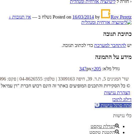
‹ חזרה ל
ליטיגציה אזרחית ומנהלית
Roy Peretz
by
16/03/2014
Posted on
נשלח ב
—
אין תגובות ↓
כתיבת תגובה
יש
להתחבר למערכת
כדי לכתוב תגובה.
מידע על התמונה
גודל מלא:
205×347
px
שד' המגינים 5, ת.ד. 39, חיפה 3309163 | טלפון: 04-8626555 | פקס: 04-8622996 |
© כל הסקירות והתכנים המופיעים באתר זה הינם רכוש חברת "רן עמיאל 
הצהרת נגישות
דילוג לתוכן
פתח סרגל נגישות
כלי נגישות
הגדלת טקסט
הקטנת טקסט