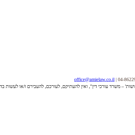
office@amielaw.co.il
ושות' – משרד עורכי דין", ואין להעתיקם, לעורכם, להעבירם ו/או לעשות