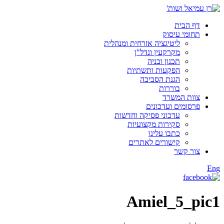
דף הבית
תחומי עיסוק
ליטיגציה אזרחית ומנהלית
מקרקעין ונדל"ן
תכנון ובניה
הפקעות ותשתיות
הגנת הסביבה
בוררות
צוות המשרד
פרסומים ועדכונים
עדכוני פסיקה וחדשות
סקירות מקצועיות
כתבו עלינו
קישורים לאתרים
צור קשר
Eng
Amiel_5_pic1