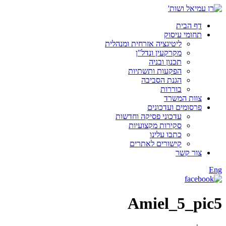
דף הבית
תחומי עיסוק
ליטיגציה אזרחית ומנהלית
מקרקעין ונדל"ן
תכנון ובניה
הפקעות ותשתיות
הגנת הסביבה
בוררות
צוות המשרד
פרסומים ועדכונים
עדכוני פסיקה וחדשות
סקירות מקצועיות
כתבו עלינו
קישורים לאתרים
צור קשר
Eng
Amiel_5_pic5