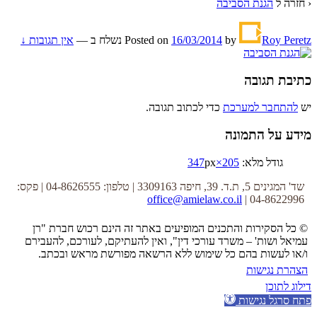
‹ חזרה ל
הגנת הסביבה
Roy Peretz
by
16/03/2014
Posted on
נשלח ב
—
אין תגובות ↓
כתיבת תגובה
יש
להתחבר למערכת
כדי לכתוב תגובה.
מידע על התמונה
גודל מלא:
205×347
px
שד' המגינים 5, ת.ד. 39, חיפה 3309163 | טלפון: 04-8626555 | פקס:
office@amielaw.co.il
04-8622996 |
© כל הסקירות והתכנים המופיעים באתר זה הינם רכוש חברת "רן
עמיאל ושות' – משרד עורכי דין", ואין להעתיקם, לעורכם, להעבירם
ו/או לעשות בהם כל שימוש ללא הרשאה מפורשת מראש ובכתב.
הצהרת נגישות
דילוג לתוכן
פתח סרגל נגישות