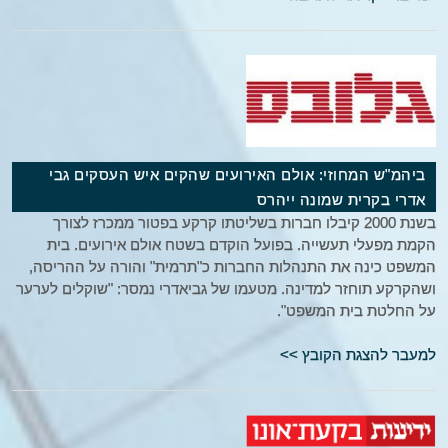
ביהמ"ש המחוזי: אולם האירועים שהקים איש העסקים גבי
אדרי בקרית שמונה ייהרס
בשנת 2000 קיבלו חברות בשליטתו קרקע בפטור ממכרז לצורך
הקמת מפעלי תעשייה. בפועל הוקדם בשטח אולם אירועים. בית
המשפט כינה את התנהלות החברות כ"תרמית" והורה על ההריסה,
ושהקרקע תוחזר למדינה. מטעמו של גביאדרי נמסר: "שוקלים לערער
על החלטת בית המשפט".
למעבר להצגת הקובץ >>