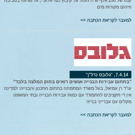
קנס של 250 אלף ש"ח הוטל על קיבוץ כפר-גלעדי, על פגיעה בסביבה
וזיהום מקורות מים
למעבר לקריאת הכתבה >>
7.4.14, "גלובס נדל"ן"
"בתחום עבירות הבנייה אנשים רואים בחוק המלצה בלבד"
עו"ד רן עמיאל, בעל משרד המתמחה בתחום התכנון והבנייה: למדינה
אין די תקציבים להתמודד עם כמות עבירות הבנייה ובתי המשפט
מקלים עם עברייני בנייה
למעבר לקריאת הכתבה >>