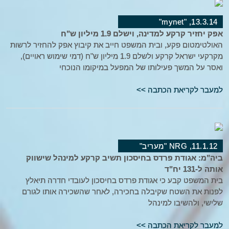
13.3.14, "mynet"
אפק יחזיר קרקע למדינה, וישלם 1.9 מיליון ש"ח
האולטימטום פקע, ובית המשפט חייב את קיבוץ אפק להחזיר לרשות
מקרקעי ישראל קרקע ולשלם 1.9 מיליון ש"ח (דמי שימוש ראויים),
ואסר על המשך פעילותו של המפעל במיקומו הנוכחי
למעבר לקריאת הכתבה >>
11.1.12, NRG "מעריב"
ביה"מ: אגודת פרדס בחיסכון תשיב קרקע למינהל שישווק
אותה ל-131 יח"ד
בית המשפט קבע כי אגודת פרדס בחיסכון לעובדי חדרה תיאלץ
לפנות את השטח שקיבלה בחכירה, לאחר שהשכירה אותו לגורם
שלישי, ולהשיבו למינהל
למעבר לקריאת הכתבה >>