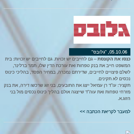
05.10.06, "גלובס"
כנסו את הקונסת
– גם לחייבים יש זכויות. גם לחייבים יש זכויות: בית
המשפט חייב את בנק טפחות ואת עורכת הדין שלו, תמר ברלינר,
לשלם פיצויים לחייבים, שדירתם נמכרה, במחיר הפסד, בהליכי כינוס
נכסים לא תקינים.
תקציר: עו"ד רן עמיאל ייצג את התובעים, בני זוג שרכשו דירה, את בנק
מזרחי טפחות ואת עוה"ד שייצגה אולם בהליך כינוס נכסים מול בני
הזוג.א.
למעבר לקריאת הכתבה >>