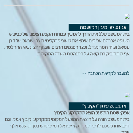
27.01.15, מגזין המושבות
בית המשפט סלל את הדרך להמשך עבודות הקטע הצפוני של כביש 6
השופט אברהם אליקים אימץ את טיעוני פרקליטי חוצה ישראל, עו"ד רן
עמיאל ועו"ד תמר מגדל, ולצד הפגמים הרבים שבגוף הצו נשוא ההחלטה,
אף מותח ביקורת קשה על התנהלות הועדה המקומית
למעבר לקריאת הכתבה >>
28.11.14 עיתון "הקיבוץ"
אפק: שטח המפעל הוצא ממקרקעי הקיבוץ
בית המשפט הורה על הוצאת המפעל המקומי ממקרקעי קיבוץ אפק, וגם
חייב אותו לשלם לרשות מקרקעי ישראל דמי שימוש בסך כ-885 אלף
ש"ח