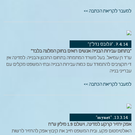
למעבר לקריאת הכתבה >>
7.4.14, "גלובס נדל"ן"
"בתחום עבירות הבנייה אנשים רואים בחוק המלצה בלבד"
עו"ד רן עמיאל, בעל משרד המתמחה בתחום התכנון והבנייה: למדינה אין
די תקציבים להתמודד עם כמות עבירות הבנייה ובתי המשפט מקלים עם
עברייני בנייה
למעבר לקריאת הכתבה >>
13.3.14, "mynet"
אפק יחזיר קרקע למדינה, וישלם 1.9 מיליון ש"ח
האולטימטום פקע, ובית המשפט חייב את קיבוץ אפק להחזיר לרשות