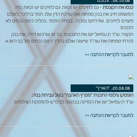
05.10.06, "גלובס"
כנסו את הקונסת
– גם לחייבים יש זכויות. גם לחייבים יש זכויות: בית
המשפט חייב את בנק טפחות ואת עורכת הדין שלו, תמר ברלינר, לשלם
פיצויים לחייבים, שדירתם נמכרה, במחיר הפסד, בהליכי כינוס נכסים לא
תקינים.
תקציר: עו"ד רן עמיאל ייצג את התובעים, בני זוג שרכשו דירה, את בנק
מזרחי טפחות ואת עוה"ד שייצגה אולם בהליך כינוס נכסים מול בני הזוג.א.
למעבר לקריאת הכתבה >>
20.08.08, "הארץ"
הופסקו צילומי התכנית "מפרץ האהבה" בשל עבירות בניה.
עו"ד רן עמיאל ייצג את המדינה בבקשה לבימ"ש להפסקת הצילומים.
למעבר לקריאת הכתבה >>