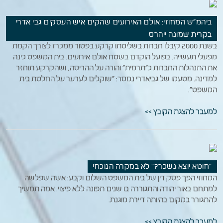
ביהמ"ש המחוזי: אולם האירועים שהקים איש העסקים גבי אדרי
בקרית שמונה ייהרס
בשנת 2000 קיבלו חברות בשליטתו קרקע בפטור ממכרז לצורך הקמת
מפעלי תעשייה. בפועל הוקדם בשטח אולם אירועים. בית המשפט כינה
את התנהלות החברות כ"תרמית" והורה על ההריסה, ושהקרקע תוחזר
למדינה. מטעמו של גביאדרי נמסר: "שוקלים לערער על החלטת בית
המשפט".
למעבר להצגת הקובץ >>
"חוטא יוצא נשכר?" לא במקרה הנוכחי
המחוזי הפך פסק דין של בית המשפט השלום וקבע: אשה שפלשה
למתחם באור יהודה והתגוררה בו שנים תפונה ללא פיצוי. אמה תמשיך
להתגורר במקום בהיותה דיירת מוגנת.
למעבר להצגת הקובץ >>