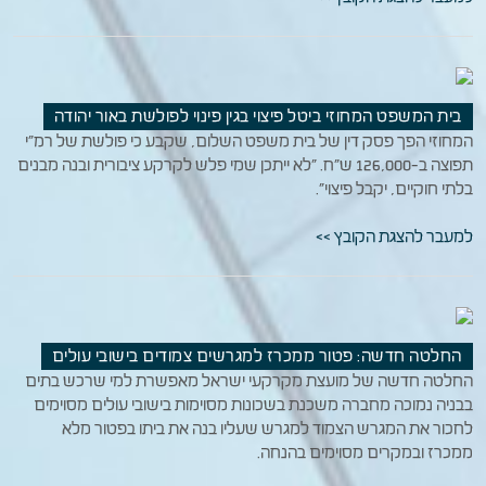
בית המשפט המחוזי ביטל פיצוי בגין פינוי לפולשת באור יהודה
המחוזי הפך פסק דין של בית משפט השלום, שקבע כי פולשת של רמ"י
תפוצה ב-126,000 ש"ח. "לא ייתכן שמי פלש לקרקע ציבורית ובנה מבנים
בלתי חוקיים, יקבל פיצוי".
למעבר להצגת הקובץ >>
החלטה חדשה: פטור ממכרז למגרשים צמודים בישובי עולים
החלטה חדשה של מועצת מקרקעי ישראל מאפשרת למי שרכש בתים
בבניה נמוכה מחברה משכנת בשכונות מסוימות בישובי עולים מסוימים
לחכור את המגרש הצמוד למגרש שעליו בנה את ביתו בפטור מלא
ממכרז ובמקרים מסוימים בהנחה.