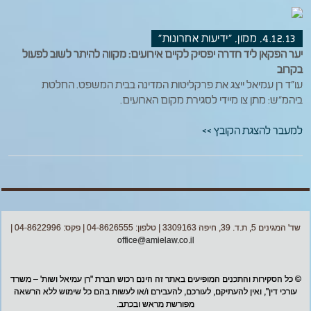
4.12.13, ממון, "ידיעות אחרונות"
יער הפקאן ליד חדרה יפסיק לקיים אירועים: מקווה להיתר לשוב לפעול
בקרוב
עו"ד רן עמיאל ייצג את פרקליטות המדינה בבית המשפט. החלטת
ביהמ"ש: מתן צו מיידי לסגירת מקום הארועים.
למעבר להצגת הקובץ >>
שד' המגינים 5, ת.ד. 39, חיפה 3309163 | טלפון: 04-8626555 | פקס: 04-8622996 |
office@amielaw.co.il
© כל הסקירות והתכנים המופיעים באתר זה הינם רכוש חברת "רן עמיאל ושות' – משרד
עורכי דין", ואין להעתיקם, לעורכם, להעבירם ו/או לעשות בהם כל שימוש ללא הרשאה
מפורשת מראש ובכתב.