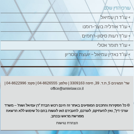
עורכי הדין שלנו
> עו"ד רן עמיאל
> עו"ד אודליה בוצר-רומנו
> עו"ד רעות סיטון-רחמים
> עו"ד תומר אטלי
> עו"ד נאדין עמיאל – יועצת ונוטריון
שד' המגינים 5, ת.ד. 39, חיפה 3309163 | טלפון: 04-8626555 | פקס: 04-8622996 |
office@amielaw.co.il
© כל הסקירות והתכנים המופיעים באתר זה הינם רכוש חברת "רן עמיאל ושות' – משרד
עורכי דין", ואין להעתיקם, לעורכם, להעבירם ו/או לעשות בהם כל שימוש ללא הרשאה
מפורשת מראש ובכתב.
הצהרת נגישות