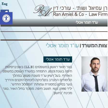
Eng
פתח סרגל
עו"ד תומר אטלי
צוות המשרד |
עו"ד תומר אטלי
עו"ד תומר אטלי
בוגר תואר ראשון במשפטים (LL.B) באוניברסיטת
חיפה בשנת 2019. התמחה במשרד העוסק במשפט
האזרחי. בעל רשיון עו"ד משנת 2020. במהלך
הלימודים התנדב בקליניקה לזכויות הזקנים והדריך
נוער בסיכון במסגרת עמותת "המסלול החדש".
יליד 1990, נשוי, תושב חיפה, מפקד בחיל האויר, בוגר
מכינת "נחשון".