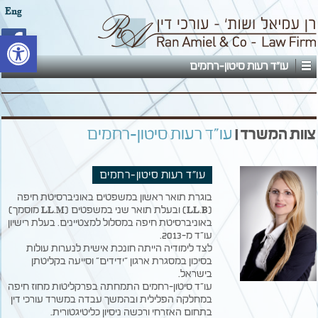
Eng
פתח סרגל
עו"ד רעות סיטון-רחמים
צוות המשרד |
עו"ד רעות סיטון-רחמים
עו"ד רעות סיטון-רחמים
בוגרת תואר ראשון במשפטים באוניברסיטת חיפה
(LL.B) ובעלת תואר שני במשפטים (LL.M מוסמך)
באוניברסיטת חיפה במסלול למצטיינים. בעלת רישיון
עו"ד מ-2013.
לצד לימודיה הייתה חונכת אישית לנערות עולות
בסיכון במסגרת ארגון "ידידים" וסייעה בקליטתן
בישראל.
עו"ד סיטון-רחמים התמחתה בפרקליטות מחוז חיפה
במחלקה הפלילית ובהמשך עבדה במשרד עורכי דין
בתחום האזרחי ורכשה ניסיון כליטיגטורית.