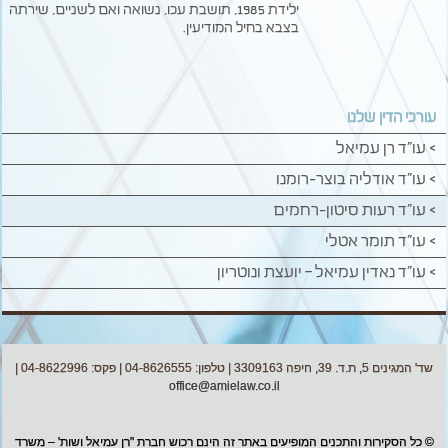
ילידת 1985, תושבת עכו, נשואה ואם לשניים, שירתה
בצבא בחיל המודיעין.
עורכי הדין שלנו
> עו"ד רן עמיאל
> עו"ד אודליה בוצר-רומנו
> עו"ד רעות סיטון-רחמים
> עו"ד תומר אטלי
> עו"ד נאדין עמיאל – יועצת ונוטריון
שד' המגינים 5, ת.ד. 39, חיפה 3309163 | טלפון: 04-8626555 | פקס: 04-8622996 |
office@amielaw.co.il
© כל הסקירות והתכנים המופיעים באתר זה הינם רכוש חברת "רן עמיאל ושות' – משרד