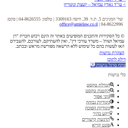
> עו"ד נאדין עמיאל – יועצת ונוטריון
שד' המגינים 5, ת.ד. 39, חיפה 3309163 | טלפון: 04-8626555 | פקס:
office@amielaw.co.il
04-8622996 |
© כל הסקירות והתכנים המופיעים באתר זה הינם רכוש חברת "רן
עמיאל ושות' – משרד עורכי דין", ואין להעתיקם, לעורכם, להעבירם
ו/או לעשות בהם כל שימוש ללא הרשאה מפורשת מראש ובכתב.
הצהרת נגישות
דילוג לתוכן
פתח סרגל נגישות
כלי נגישות
הגדלת טקסט
הקטנת טקסט
גווני אפור
ניגודיות גבוהה
ניגודיות הפוכה
רקע בהיר
הדגשת קישורים
פונט קריא