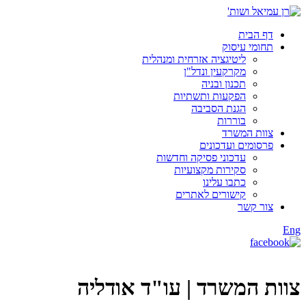
דף הבית
תחומי עיסוק
ליטיגציה אזרחית ומנהלית
מקרקעין ונדל"ן
תכנון ובניה
הפקעות ותשתיות
הגנת הסביבה
בוררות
צוות המשרד
פרסומים ועדכונים
עדכוני פסיקה וחדשות
סקירות מקצועיות
כתבו עלינו
קישורים לאתרים
צור קשר
Eng
צוות המשרד |
עו"ד אודליה