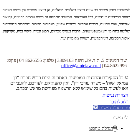
למשרדנו ניסיון איכותי רב שנים בייצוג בהליכים מנהליים, הן בייצוג עותרים והן בייצוג רשויות
שונות כמשיבות בעתירות, בכל הערכאות. המשרד מתמחה גם בייצוג גורמים פרטיים, קבוצות
אזרחים, ועדי שכונות, חברות עסקיות ורשויות שלטון, בעתירות סבוכות ומורכבות המצריכות
שליטה בתחומי ידע ומשפט שונים, לרבות בענייני מכרזים, תכנון ובנייה, ליקויי בניה, מקרקעין,
איכות הסביבה, דיני הפקעות, רשויות מקומיות ועוד.
שד' המגינים 5, ת.ד. 39, חיפה 3309163 | טלפון: 04-8626555 | פקס:
office@amielaw.co.il
04-8622996 |
© כל הסקירות והתכנים המופיעים באתר זה הינם רכוש חברת "רן
עמיאל ושות' – משרד עורכי דין", ואין להעתיקם, לעורכם, להעבירם
ו/או לעשות בהם כל שימוש ללא הרשאה מפורשת מראש ובכתב.
הצהרת נגישות
דילוג לתוכן
פתח סרגל נגישות
כלי נגישות
הגדלת טקסט