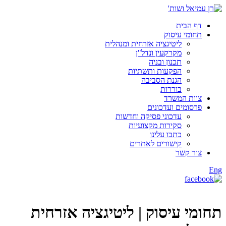
דף הבית
תחומי עיסוק
ליטיגציה אזרחית ומנהלית
מקרקעין ונדל"ן
תכנון ובניה
הפקעות ותשתיות
הגנת הסביבה
בוררות
צוות המשרד
פרסומים ועדכונים
עדכוני פסיקה וחדשות
סקירות מקצועיות
כתבו עלינו
קישורים לאתרים
צור קשר
Eng
תחומי עיסוק |
ליטיגציה אזרחית