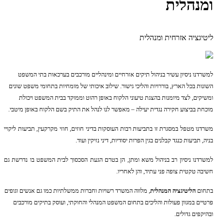
ומנהלית
ליטיגציה אזרחית ומנהלית
למשרדנו ניסיון עשיר בניהול תיקים אזרחיים ומינהליים מורכבים בערכאות בתי המשפט
השונות בכל הארץ, בוררויות והליכי גישור. שילוב איכותי של מומחיות בתחומי משפט שונים
ומשיקים, לצד מיומנות בהצגת טיעוני הלקוח באופן רהוט וממוקד בבית המשפט ויכולת
מוכחת בביצוע חקירה נגדית יעילה – מאפשר לנו לנהל את התיק בשם הלקוח באופן מיטבי.
משרדנו מטפל במסגרת זו בתביעות רבות העוסקות בדיני חוזים, חוזי מקרקעין, תביעות ליקויי
בניה, תביעות כנגד קבלנים בגין הפרות יסודיות, דיני נזיקין ועוד.
למשרדנו ניסיון רב בניהול משא ומתן, הן בטרם הגעת הסכסוך לבית המשפט בו נדרשת גם
חשיבה טקטית צופה פני עתיד, והן לאחריו.
בתחום
הליטיגציה המנהלית
, מלווה המשרד רשויות וחברות ממשלתיות כמו גם אנשים וגופים
פרטיים במגוון פעולות והליכים בתחום המשפט המנהלי והחוקתי, ועוסק בתיקים מורכבים
ובהיקפים גדולים.