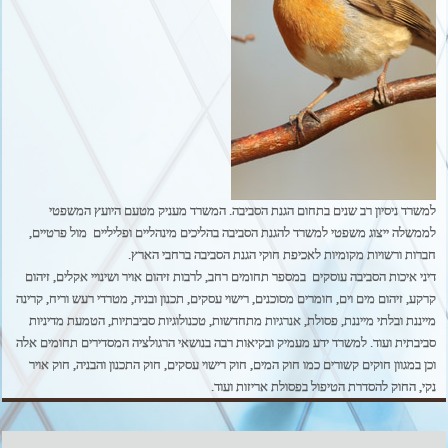
למשרד ניסיון רב שנים בתחום הגנת הסביבה. המשרד מעניק מטעם היועץ המשפטי
לממשלה ייצוג משפטי למשרד להגנת הסביבה בהליכים מינהליים ופליליים מול פרטיים,
חברות ורשויות מקומיות לאכיפת חוקי הגנת הסביבה ברחבי הארץ.
דיני איכות הסביבה עוסקים במספר תחומים רחב, לרבות
זיהום אויר ושינויי אקלים, זיהום
קרקע, זיהום מים וים, חומרים מסוכנים, רישוי עסקים, תכנון ובניה, מטרדי רעש וריח, קרינה
מייננת ובלתי מייננת, פסולת, אנרגיות מתחדשות, טכנולוגיות סביבתיות, הטמעת מדיניות
סביבתית ועוד
. למשרד ידע מעמיק ובקיאות רבה בנושאי הרגולציה המסדירים תחומים אלה
וכן במגוון חוקים קשורים כמו חוק המים, חוק רישוי עסקים, חוק התכנון והבניה, חוק אויר
נקי, החוק להסדרת הטיפול בפסולת אריזות ועוד.